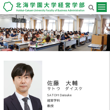
教員紹介
佐藤 大輔
サトウ ダイスケ
SATOH Daisuke
経営学科
教授