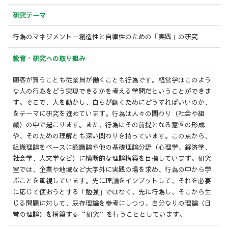
研究テーマ
行為のマネジメント－創造性と自律性のための「実践」の研究
教育・研究への
取り組み
顧客が買うことも従業員が働くことも行為です。経営学はこのよう
な人の行為をどう実現できるかを考える学問だということができま
す。そこで、人を動かし、自らが動くためにどうすればいいのか、
をテーマに研究を進めています。行為は人々の関わり（社会や組
織）の中で起こります。また、行為はその前提となる意図の形成
や、そのための理解とも深い関わりを持っています。この点から、
組織理論をベースに認識論や他の基礎理論分野（心理学、経済学、
社会学、人文学など）に横断的な理論構築を目指しています。研究
室では、企業や地域など大学外に実践の場を求め、行為の中から学
ぶことを重視しています。先に理論をインプットして、それを必要
に応じて使おうとする「勉強」ではなく、先に行為し、そこから生
じる問題に対して、既存理論を参考にしつつ、自分なりの理論（日
常の理論）を構築する“研究”を行うこととしています。