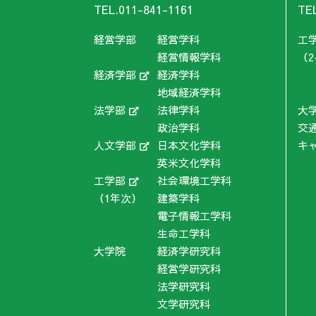
TEL.011-841-1161
TE
経営学部
経営学科
工
経営情報学科
（2
経済学部
経済学科
地域経済学科
法学部
法律学科
大
政治学科
交
人文学部
日本文化学科
キ
英米文化学科
工学部
社会環境工学科
（1年次）
建築学科
電子情報工学科
生命工学科
大学院
経済学研究科
経営学研究科
法学研究科
文学研究科