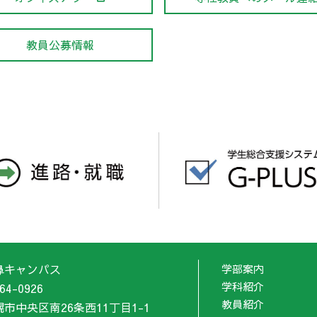
教員公募情報
鼻キャンパス
学部案内
学科紹介
64-0926
教員紹介
幌市中央区南26条西11丁目1-1